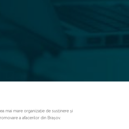
ea mai mare organizație de susținere și
romovare a afacerilor din Brașov.