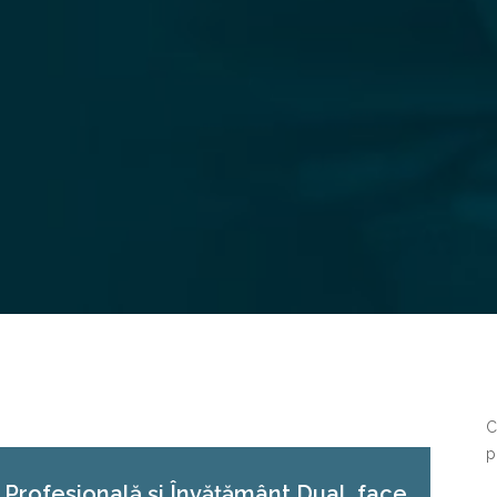
C
p
Profesională și Învățământ Dual face