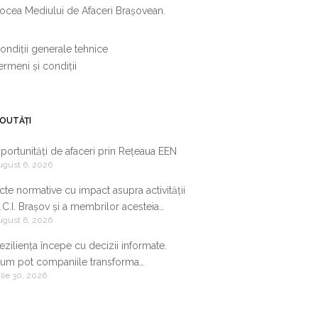
ocea Mediului de Afaceri Brașovean.
ondiții generale tehnice
ermeni și condiții
OUTĂȚI
portunități de afaceri prin Rețeaua EEN
ugust 6, 2026
cte normative cu impact asupra activității
.C.I. Brașov și a membrilor acesteia
ugust 6, 2026
9.07.2026-05.08.2026
eziliența începe cu decizii informate.
um pot companiile transforma
ulie 30, 2026
nformația de business într-un avantaj
ompetitiv