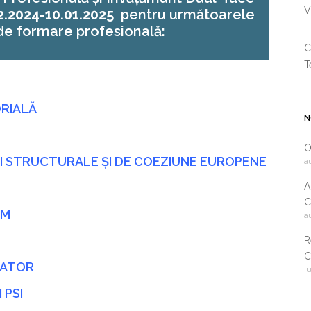
V
2.2024-10.01.2025
pentru următoarele
e formare profesională:
C
T
RIALĂ
N
O
 STRUCTURALE ȘI DE COEZIUNE EUROPENE
a
A
C
SM
a
2
R
C
RATOR
i
i
c
 PSI