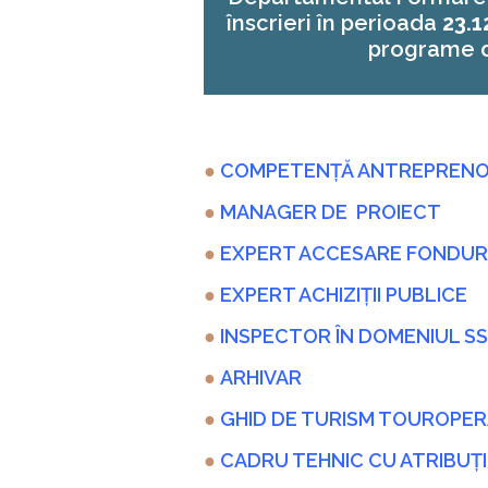
înscrieri în perioada
23.1
programe d
●
COMPETENȚĂ ANTREPRENO
●
MANAGER DE PROIECT
●
EXPERT ACCESARE FONDURI
●
EXPERT ACHIZIȚII PUBLICE
●
INSPECTOR ÎN DOMENIUL S
●
A
RHIVAR
●
GHID DE TURISM TOUROPE
●
CADRU TEHNIC CU ATRIBUȚII