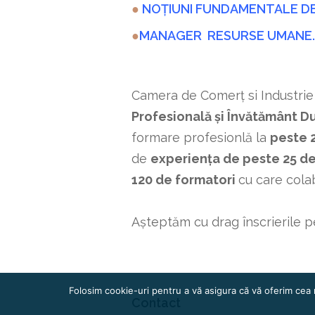
●
NOȚIUNI FUNDAMENTALE DE
●
MANAGER RESURSE UMANE.
Camera de Comerț si Industrie
Profesională și Învătământ D
formare profesionlă la
peste 
de
experiența de peste 25 de
120 de formatori
cu care cola
Așteptăm cu drag înscrierile p
Folosim cookie-uri pentru a vă asigura că vă oferim cea 
Contact