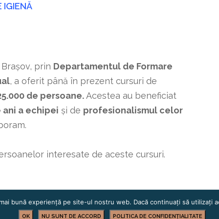
 IGIENĂ
 Brașov, prin
Departamentul de Formare
ual
, a oferit până în prezent cursuri de
25.000 de persoane.
Acestea au beneficiat
 ani a echipei
și de
profesionalismul celor
boram.
ersoanelor interesate de aceste cursuri.
mai bună experiență pe site-ul nostru web. Dacă continuați să utilizați
OK
NU SUNT DE ACCORD
POLITICA DE CONFIDENȚIALITATE