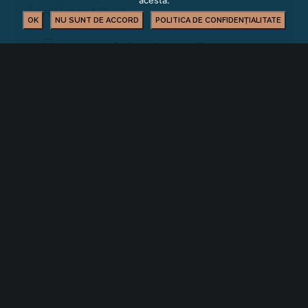
acesta.
Învățământ Dual
OK
NU SUNT DE ACCORD
POLITICA DE CONFIDENȚIALITATE
manuela.lacatus@ccibv.ro
0728 137 725
FORMARE PROFESIONALĂ
YOU MIGHT ALSO LIKE
One of the following
Cursuri la care se fac înscrieri în perioada
03.08.2026-31.08.2026