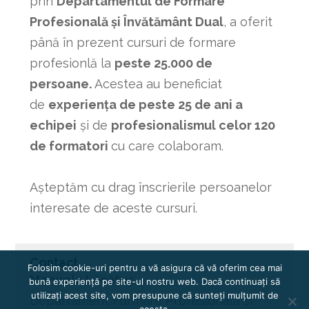
prin
Departamentul de Formare
Profesională și Învătământ Dual
, a oferit
până în prezent cursuri de formare
profesionlă la
peste 25.000 de
persoane.
Acestea au beneficiat
de
experiența de peste 25 de ani a
echipei
și de
profesionalismul celor 120
de formatori
cu care colaboram.
Așteptăm cu drag înscrierile persoanelor
interesate de aceste cursuri.
Contact
Folosim cookie-uri pentru a vă asigura că vă oferim cea mai
Manuela Lăcătuș
bună experiență pe site-ul nostru web. Dacă continuați să
utilizați acest site, vom presupune că sunteți mulțumit de
Departament Formare Profesională și