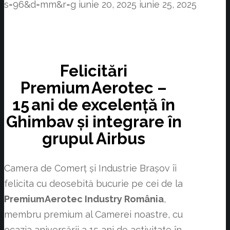
s=96&d=mm&r=g
iunie 20, 2025
iunie 25, 2025
Felicitări
Premium
Aerotec –
15
ani de excelență în
Ghimbav și integrare în
grupul Airbus
Camera de Comerț și Industrie Brașov îi
felicita cu deosebită bucurie pe cei de la
Premium
Aerotec Industry România
,
membru premium al Camerei noastre, cu
ocazia aniversării a 15 ani de activitate în