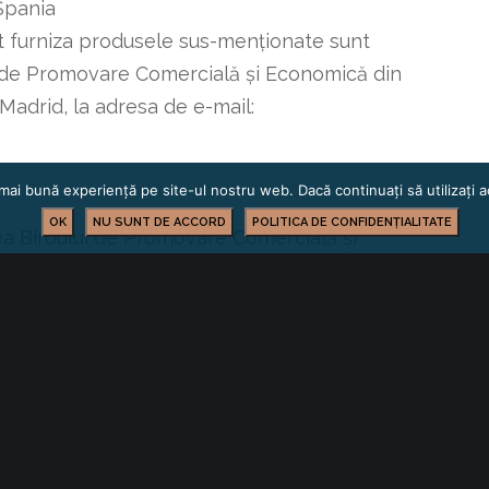
Spania
 furniza produsele sus-menționate sunt
ul de Promovare Comercială și Economică din
adrid, la adresa de e-mail:
mai bună experiență pe site-ul nostru web. Dacă continuați să utilizați
OK
NU SUNT DE ACCORD
POLITICA DE CONFIDENȚIALITATE
tea Biroului de Promovare Comercială și
ei României la Madrid:
e.ro
 nr. 157, 28016 Madrid, Spania