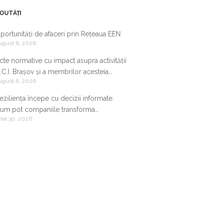
OUTĂȚI
portunități de afaceri prin Rețeaua EEN
ugust 6, 2026
cte normative cu impact asupra activității
.C.I. Brașov și a membrilor acesteia
ugust 6, 2026
9.07.2026-05.08.2026
eziliența începe cu decizii informate.
um pot companiile transforma
ulie 30, 2026
nformația de business într-un avantaj
ompetitiv