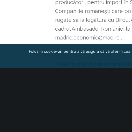
producători, pentru import în 
Companiile românești care pot
rugate să ia legătura cu Biro
cadrul Ambasadei României la M
madrid.economic@mae.ro .
Folosim cookie-uri pentru a vă asigura că vă oferim cea 
Material primit prin amabilita
Economică din cadrul Ambasad
• Tel.: +34-913.45.45.53
• E-mail: madrid.economic@ma
• Adresa: Avda. de Alfonso XIII,