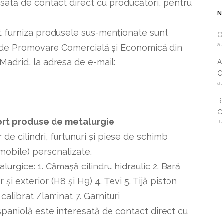
sată de contact direct cu producători, pentru
N
 furniza produsele sus-menționate sunt
O
a
ul de Promovare Comercială și Economică din
adrid, la adresa de e-mail:
A
C
a
2
R
C
ort produse de metalurgie
i
i
c
e cilindri, furtunuri și piese de schimb
mobile) personalizate.
lurgice: 1. Cămașă cilindru hidraulic 2. Bară
 și exterior (H8 și H9) 4. Țevi 5. Tijă piston
calibrat /laminat 7. Garnituri
aniolă este interesată de contact direct cu