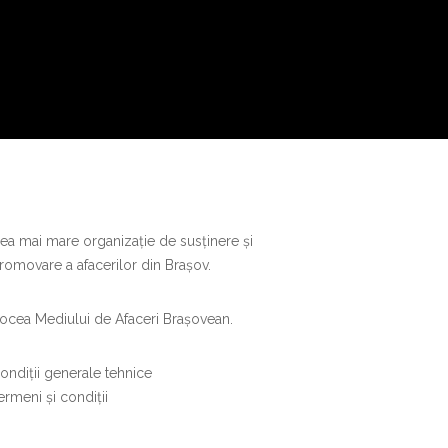
ea mai mare organizație de susținere și
romovare a afacerilor din Brașov.
ocea Mediului de Afaceri Brașovean.
ondiții generale tehnice
ermeni și condiții