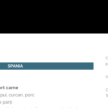
C
p
SPANIA
V
ort carne
C
 pui, curcan, porc
T
e părți