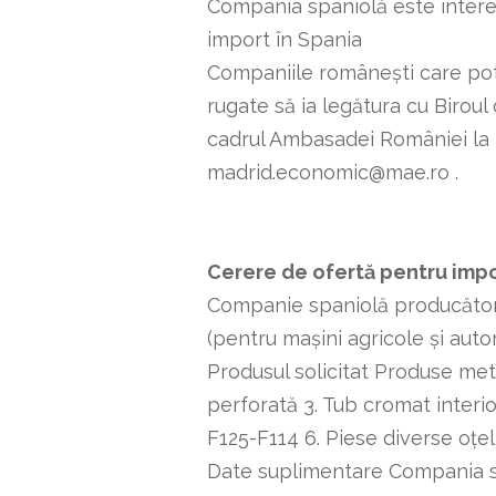
Compania spaniolă este intere
import în Spania
Companiile românești care pot
rugate să ia legătura cu Biro
cadrul Ambasadei României la M
madrid.economic@mae.ro .
Cerere de ofertă pentru imp
Companie spaniolă producător d
(pentru mașini agricole și auto
Produsul solicitat Produse meta
perforată 3. Tub cromat interior
F125-F114 6. Piese diverse oțel 
Date suplimentare Compania sp