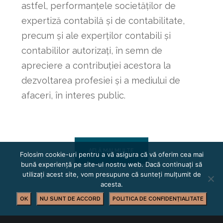
astfel, performanțele societăților de
expertiză contabilă și de contabilitate,
precum și ale experților contabili și
contabililor autorizați, în semn de
apreciere a contribuției acestora la
dezvoltarea profesiei și a mediului de
afaceri, în interes public.
AFLĂ MAI MULTE
Folosim cookie-uri pentru a vă asigura că vă oferim cea mai
bună experiență pe site-ul nostru web. Dacă continuați să
utilizați acest site, vom presupune că sunteți mulțumit de
acesta.
OK
NU SUNT DE ACCORD
POLITICA DE CONFIDENȚIALITATE