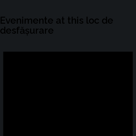
Evenimente at this loc de
desfășurare