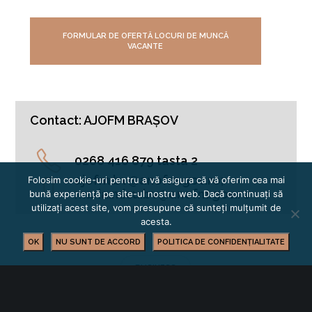
FORMULAR DE OFERTĂ LOCURI DE MUNCĂ
VACANTE
Contact: AJOFM BRAȘOV
0268 416 879 tasta 2
ajofm.bv@anofm.gov.ro;
Folosim cookie-uri pentru a vă asigura că vă oferim cea mai
maria.micu.bv@anofm.gov.ro
bună experiență pe site-ul nostru web. Dacă continuați să
utilizați acest site, vom presupune că sunteți mulțumit de
acesta.
OK
NU SUNT DE ACCORD
POLITICA DE CONFIDENȚIALITATE
BUSINESS