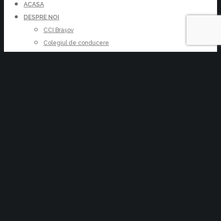
ACASA
DESPRE NOI
CCI Brașov
Colegiul de conducere
Conducere Executiva
Reprezentanța Făgăraș
Despre Brașov
Contact
DATE ECONOMICE
SERVICII
Cursuri
Finanțări nerambursabile
Înființări și modificări entități
Avizare documente comerciale
Arbitraj comercial
KIT Semnătură Electronică
Certificatul de atestare a calității de I.M.M.