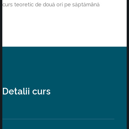
curs teoretic de două ori pe săptămână
Detalii curs