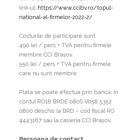
link-ul:
https://www.ccibv.ro/topul-
national-al-firmelor-2022-2/
Costurile de participare sunt:
490 lei / pers + TVA pentru firmele
membre CCI Brașov
550 lei / pers + TVA pentru firmele
care nu sunt membre
Plata se poate efectua prin bancă, în
contul RO18 BRDE 080S V058 5352
0800 deschis la BRD – cod fiscal RO
4443167 sau la casieria CCI Brașov.
𝗣𝗲𝗿𝘀𝗼𝗮𝗻𝗮 𝗱𝗲 𝗰𝗼𝗻𝘁𝗮𝗰𝘁: