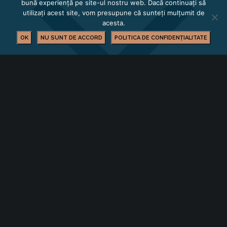
bună experiență pe site-ul nostru web. Dacă continuați să
utilizați acest site, vom presupune că sunteți mulțumit de
acesta.
OK
NU SUNT DE ACCORD
POLITICA DE CONFIDENȚIALITATE
Calendar Google
iCalendar
Outlook 365
Outlook Live
Detalii
Dată:
decembrie 8, 2022
Oră: