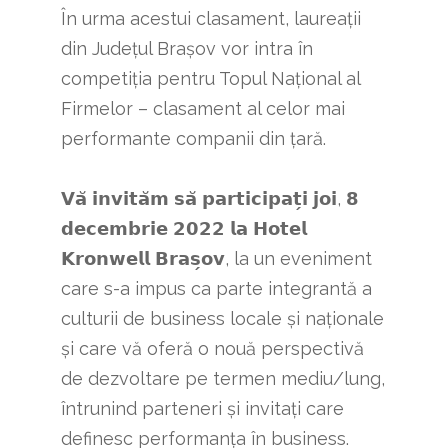
În urma acestui clasament, laureații
din Județul Brașov vor intra în
competiția pentru Topul Național al
Firmelor – clasament al celor mai
performante companii din țară.
𝗩𝗮̆ 𝗶𝗻𝘃𝗶𝘁𝗮̆𝗺 𝘀𝗮̆ 𝗽𝗮𝗿𝘁𝗶𝗰𝗶𝗽𝗮𝘁̗𝗶 𝗷𝗼𝗶, 𝟴
𝗱𝗲𝗰𝗲𝗺𝗯𝗿𝗶𝗲 𝟮𝟬𝟮𝟮 𝗹𝗮 𝗛𝗼𝘁𝗲𝗹
𝗞𝗿𝗼𝗻𝘄𝗲𝗹𝗹 𝗕𝗿𝗮𝘀̗𝗼𝘃, la un eveniment
care s-a impus ca parte integrantă a
culturii de business locale și naționale
și care vă oferă o nouă perspectivă
de dezvoltare pe termen mediu/lung,
întrunind parteneri și invitați care
definesc performanța în business.