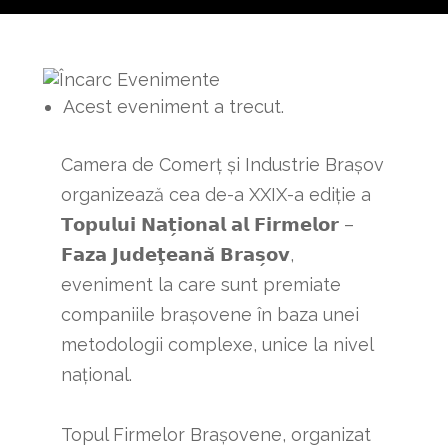
Acest eveniment a trecut.
Camera de Comerț și Industrie Brașov
organizează cea de-a XXIX-a ediție a
𝗧𝗼𝗽𝘂𝗹𝘂𝗶 𝗡𝗮𝘁̗𝗶𝗼𝗻𝗮𝗹 𝗮𝗹 𝗙𝗶𝗿𝗺𝗲𝗹𝗼𝗿 –
𝗙𝗮𝘇𝗮 𝗝𝘂𝗱𝗲𝘁̧𝗲𝗮𝗻𝗮̆ 𝗕𝗿𝗮𝘀̗𝗼𝘃,
eveniment la care sunt premiate
companiile brașovene în baza unei
metodologii complexe, unice la nivel
național.
Topul Firmelor Brașovene, organizat