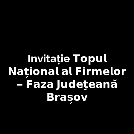
Invitație 𝗧𝗼𝗽𝘂𝗹
𝗡𝗮𝘁̗𝗶𝗼𝗻𝗮𝗹 𝗮𝗹 𝗙𝗶𝗿𝗺𝗲𝗹𝗼𝗿
– 𝗙𝗮𝘇𝗮 𝗝𝘂𝗱𝗲𝘁̧𝗲𝗮𝗻𝗮̆
𝗕𝗿𝗮𝘀̗𝗼𝘃