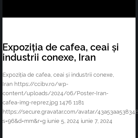
Expoziția de cafea, ceai și
industrii conexe, Iran
Expoziția de cafea, ceai și industrii conexe,
Iran
https://ccibv.ro/wp-
content/uploads/2024/06/Poster-Iran-
cafea-img-reprez.jpg
1476
1181
https://secure.gravatar.com/avatar/43a53aa538
s=96&d=mm&r=g
iunie 5, 2024
iunie 7, 2024