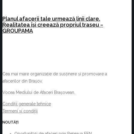
Planul afacerii tale urmează linii clare.
Realitatea își creează propriul traseu –
GROUPAMA
Cea mai mare organizație de susținere și promovare a
afacerilor din Brașov.
Vocea Mediului de Afaceri Brașovean.
Condiții generale tehnice
Termeni și condiții
NOUTĂȚI
Oportunități de afaceri prin Rețeaua EEN