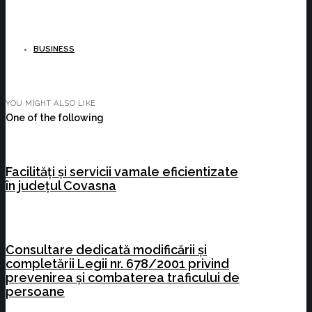
BUSINESS
YOU MIGHT ALSO LIKE
One of the following
Facilități și servicii vamale eficientizate
în județul Covasna
Consultare dedicată modificării și
completării Legii nr. 678/2001 privind
prevenirea și combaterea traficului de
persoane