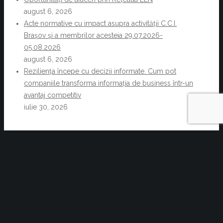
august 6, 2026
Acte normative cu impact asupra activității C.C.I.
Brașov și a membrilor acesteia 29.07.2026-
05.08.2026
august 6, 2026
Reziliența începe cu decizii informate. Cum pot
companiile transforma informația de business într-un
avantaj competitiv
iulie 30, 2026
Evenimentul: The International Investment
Forum
Training online : Strategii pentru