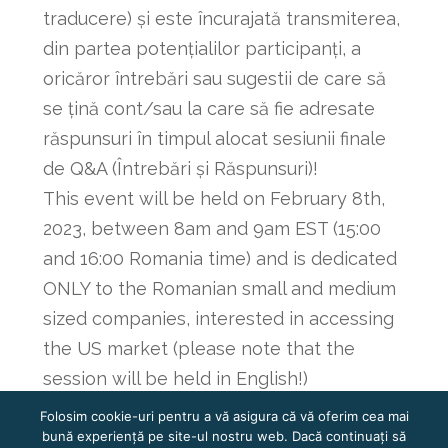
traducere) și este încurajată transmiterea,
din partea potențialilor participanți, a
oricăror întrebări sau sugestii de care să
se țină cont/sau la care să fie adresate
răspunsuri în timpul alocat sesiunii finale
de Q&A (Întrebări și Răspunsuri)!
This event will be held on February 8th,
2023, between 8am and 9am EST (15:00
and 16:00 Romania time) and is dedicated
ONLY to the Romanian small and medium
sized companies, interested in accessing
the US market (please note that the
session will be held in English!)
Folosim cookie-uri pentru a vă asigura că vă oferim cea mai
bună experiență pe site-ul nostru web. Dacă continuați să