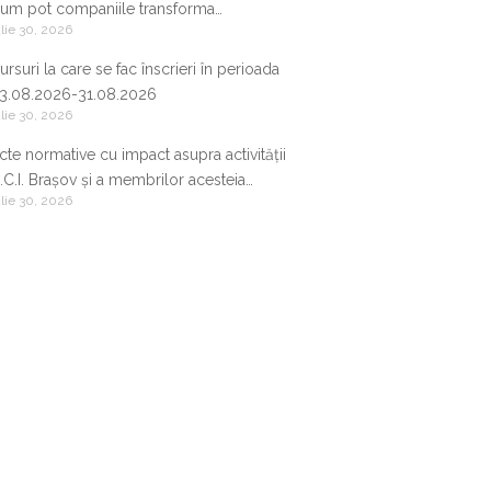
um pot companiile transforma
ulie 30, 2026
nformația de business într-un avantaj
ompetitiv
ursuri la care se fac înscrieri în perioada
3.08.2026-31.08.2026
ulie 30, 2026
cte normative cu impact asupra activității
.C.I. Brașov și a membrilor acesteia
ulie 30, 2026
2.07.2026-29.07.2026