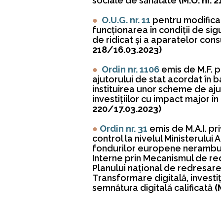
sociale de sănătate
(M.O. nr. 
●
O.U.G. nr. 11
pentru modifica
funcţionarea în condiţii de sigu
de ridicat şi a aparatelor co
218/16.03.2023)
●
Ordin nr. 1106
emis de M.F. 
ajutorului de stat acordat în 
instituirea unor scheme de aju
investiţiilor cu impact major 
220/17.03.2023)
●
Ordin nr. 31
emis de M.A.I. p
control la nivelul Ministerului
fondurilor europene neramburs
Interne prin Mecanismul de re
Planului naţional de redresare
Transformare digitală, investiţ
semnătura digitală calificată
(