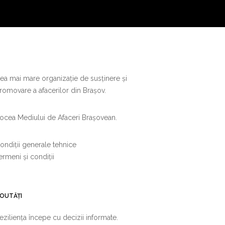
ea mai mare organizație de susținere și
romovare a afacerilor din Brașov.
ocea Mediului de Afaceri Brașovean.
ondiții generale tehnice
ermeni și condiții
OUTĂȚI
eziliența începe cu decizii informate.