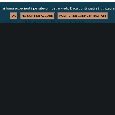
mai bună experiență pe site-ul nostru web. Dacă continuați să utilizați
OK
NU SUNT DE ACCORD
POLITICA DE CONFIDENȚIALITATE
rtament Juridic Arbitraj Resurse Umane
INFORMARE LEGISLATIVĂ
YOU MIGHT ALSO LIKE
 of the following