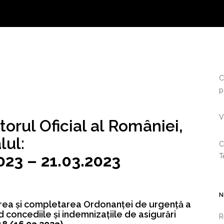
C
p
V
torul Oficial al României,
lul:
C
023 – 21.03.2023
T
N
rea şi completarea Ordonanţei de urgenţă a
 concediile şi indemnizaţiile de asigurări
R