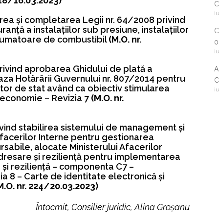
218/16.03.2023)
C
i
i
rea şi completarea Legii nr. 64/2008 privind
c
ranţă a instalaţiilor sub presiune, instalaţiilor
C
nsumatoare de combustibil
(M.O. nr.
0
i
privind aprobarea Ghidului de plată a
A
baza
Hotărârii Guvernului nr. 807/2014
pentru
C
tor de stat având ca obiectiv stimularea
i
2
în economie – Revizia 7
(M.O. nr.
rivind stabilirea sistemului de management şi
 Afacerilor Interne pentru gestionarea
abile, alocate Ministerului Afacerilor
dresare şi rezilienţă pentru implementarea
 şi rezilienţă – componenta C7 –
ia 8 – Carte de identitate electronică şi
M.O. nr. 224/20.03.2023)
Întocmit, Consilier juridic, Alina Groșanu