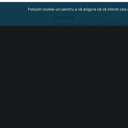
Folosim cookie-uri pentru a vă asigura că vă oferim cea 
Contact
Alina Groșanu – Director Depa
One